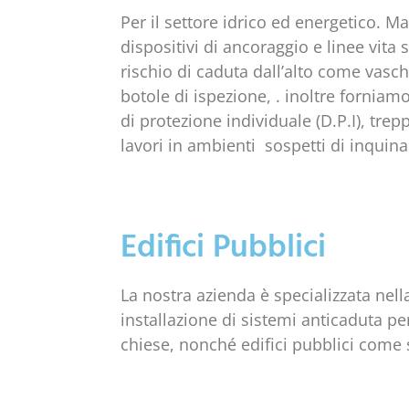
Per il settore idrico ed energetico. 
dispositivi di ancoraggio e linee vita
rischio di caduta dall’alto come vasc
botole di ispezione, . inoltre forniam
di protezione individuale (D.P.I), trepp
lavori in ambienti sospetti di inquin
Edifici Pubblici
La nostra azienda è specializzata nel
installazione di sistemi anticaduta pe
chiese, nonché edifici pubblici come 
edifici governativi. Forniamo soluzioni
dei lavoratori in altezza, tra cui linee v