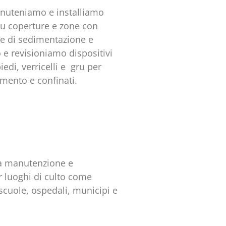
Manuteniamo e installiamo
 su coperture e zone con
he di sedimentazione e
o e revisioniamo dispositivi
iedi, verricelli e gru per
amento e confinati.
la manutenzione e
r luoghi di culto come
scuole, ospedali, municipi e
 affidabili per la protezione
ita e dispositivi di