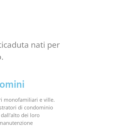
ticaduta nati per
o.
domini
ri monofamiliari e ville.
stratori di condominio
dall’alto dei loro
i manutenzione