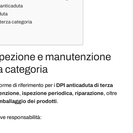
I anticaduta
duta
terza categoria
pezione e manutenzione
a categoria
orme di riferimento per i
DPI anticaduta di terza
enzione
,
ispezione periodica
,
riparazione
, oltre
mballaggio dei prodotti
.
ive responsabilità: